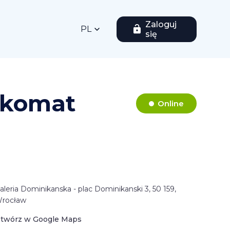
Zaloguj
PL
się
nkomat
Online
aleria Dominikanska - plac Dominikanski 3, 50 159,
rocław
twórz w Google Maps