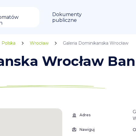
Dokumenty
omatów
publiczne
in
Polska
Wrocław
Galeria Dominikanska Wrocław
kanska Wrocław Ba
G
Adres
W
O
Nawiguj