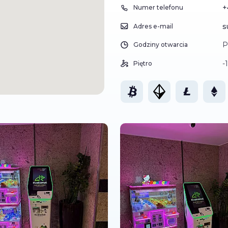
+
Numer telefonu
s
Adres e-mail
P
Godziny otwarcia
-1
Piętro