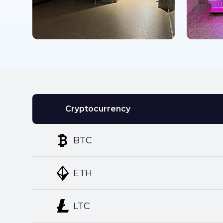
Cryptocurrency
BTC
ETH
LTC