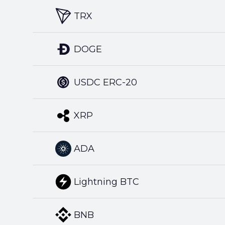
TRX
DOGE
USDC ERC-20
XRP
ADA
Lightning BTC
BNB