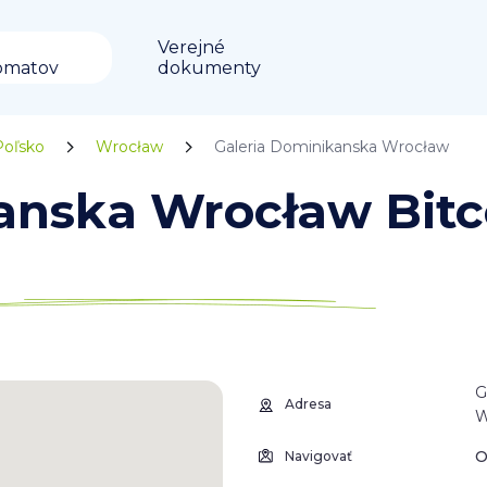
Verejné
omatov
dokumenty
Poľsko
Wrocław
Galeria Dominikanska Wrocław
anska Wrocław Bitc
G
Adresa
W
O
Navigovať