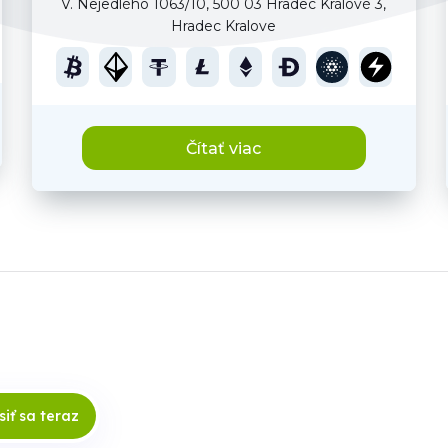
V. Nejedlého 1063/10, 500 03 Hradec Králové 3,
Hradec Kralove
Čítať viac
siť sa teraz