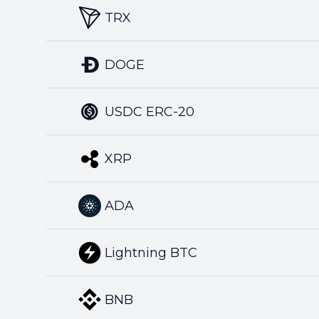
TRX
DOGE
USDC ERC-20
XRP
ADA
Lightning BTC
BNB