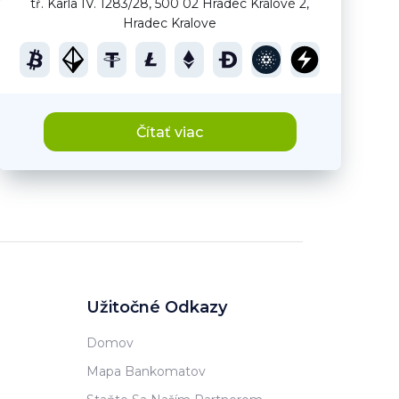
tř. Karla IV. 1283/28, 500 02 Hradec Králové 2,
Hradec Kralove
Čítať viac
Užitočné Odkazy
Domov
Mapa Bankomatov