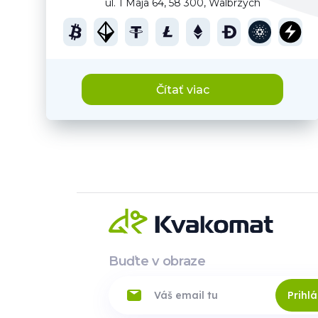
ul. 1 Maja 64, 58 300, Walbrzych
Čítať viac
Buďte v obraze
Prihlá