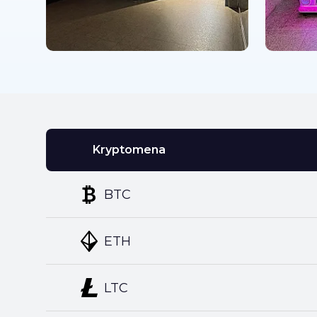
Kryptomena
BTC
ETH
LTC