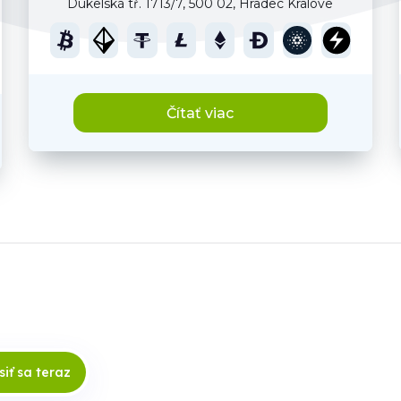
Dukelská tř. 1713/7, 500 02, Hradec Kralove
Čítať viac
siť sa teraz