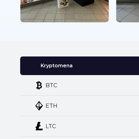
Kryptomena
BTC
ETH
LTC