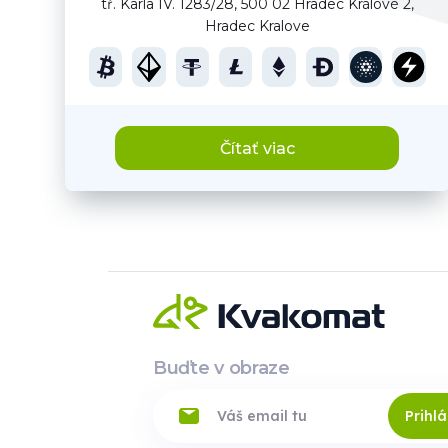
tř. Karla IV. 1283/28, 500 02 Hradec Králové 2,
Hradec Kralove
Čítať viac
Buďte v obraze
Prihlá