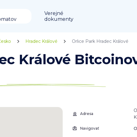
Verejné
omatov
dokumenty
Česko
Hradec Králové
Orlice Park Hradec Králové
ec Králové Bitcoino
O
Adresa
K
O
Navigovať