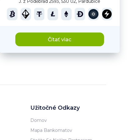
J. z Poděbrad 2593, 530 02, Pardubice
Čítať viac
Užitočné Odkazy
Domov
Mapa Bankomatov