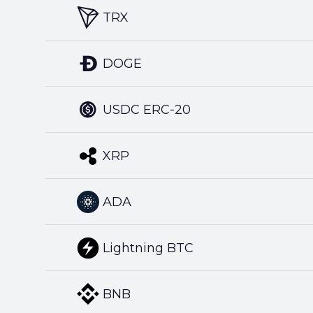
TRX
DOGE
USDC ERC-20
XRP
ADA
Lightning BTC
BNB