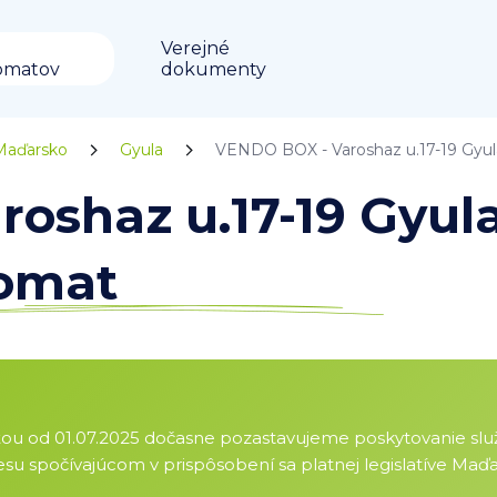
Verejné
omatov
dokumenty
Maďarsko
Gyula
VENDO BOX - Varoshaz u.17-19 Gyul
oshaz u.17-19 Gyul
komat
sťou od 01.07.2025 dočasne pozastavujeme poskytovanie slu
u spočívajúcom v prispôsobení sa platnej legislatíve Maďar