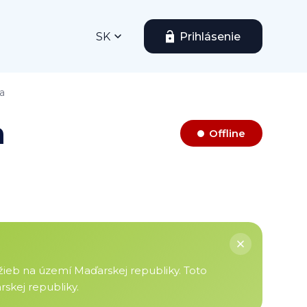
SK
Prihlásenie
a
a
Offline
žieb na území Maďarskej republiky. Toto
skej republiky.