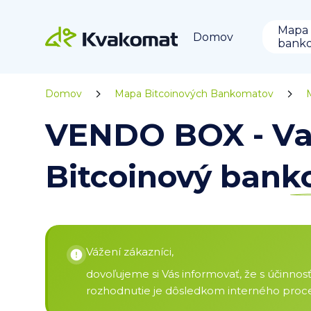
Mapa
Domov
bank
Domov
Mapa Bitcoinových Bankomatov
VENDO BOX - Var
Bitcoinový ban
Vážení zákazníci,
dovoľujeme si Vás informovať, že s účinno
rozhodnutie je dôsledkom interného proces