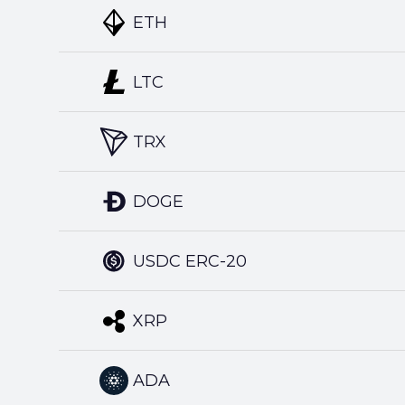
ETH
LTC
TRX
DOGE
USDC ERC-20
XRP
ADA