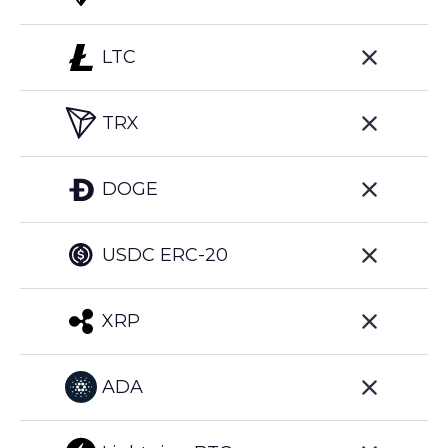
LTC
TRX
DOGE
USDC ERC-20
XRP
ADA