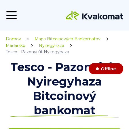
Domov
Mapa Bitcoinových Bankomatov
Maďarsko
Nyiregyhaza
Tesco - Pazonyi út Nyiregyhaza
Tesco - Pazonyi út
Offline
Nyiregyhaza
Bitcoinový
bankomat