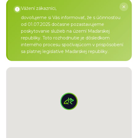
Vážení zákazníci,
dovoľujeme si Vás informovať, že s účinnosťou
od 01.07.2025 dočasne pozastavujeme
poskytovanie služieb na území Maďarskej
republiky. Toto rozhodnutie je dôsledkom
interného procesu spočívajúcom v prispôsobení
sa platnej legislatíve Maďarskej republiky.