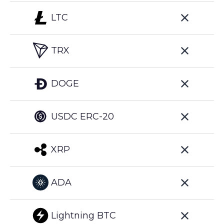
LTC
TRX
DOGE
USDC ERC-20
XRP
ADA
Lightning BTC