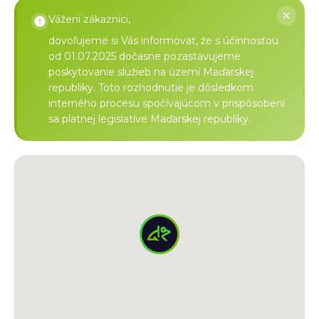
Vážení zákazníci,
dovoľujeme si Vás informovať, že s účinnosťou
od 01.07.2025 dočasne pozastavujeme
poskytovanie služieb na území Maďarskej
republiky. Toto rozhodnutie je dôsledkom
interného procesu spočívajúcom v prispôsobení
sa platnej legislatíve Maďarskej republiky.