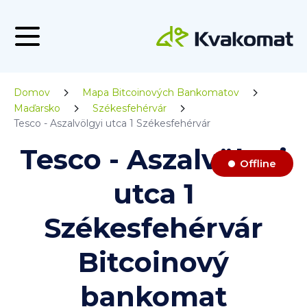
Domov
Mapa Bitcoinových Bankomatov
Maďarsko
Székesfehérvár
Tesco - Aszalvölgyi utca 1 Székesfehérvár
Tesco - Aszalvölgyi
Offline
utca 1
Székesfehérvár
Bitcoinový
bankomat