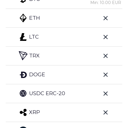
Min: 10.00 EUR
ETH
LTC
TRX
DOGE
USDC ERC-20
XRP