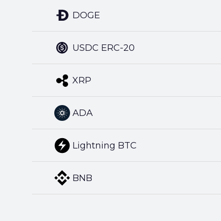
DOGE
USDC ERC-20
XRP
ADA
Lightning BTC
BNB