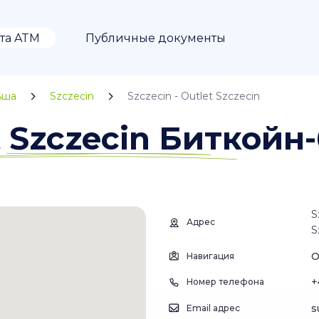
та ATM
Публичные документы
ьша
Szczecin
Szczecin - Outlet Szczecin
et Szczecin Биткой
S
Адрес
S
О
Навигация
+
Номер телефона
s
Email адрес