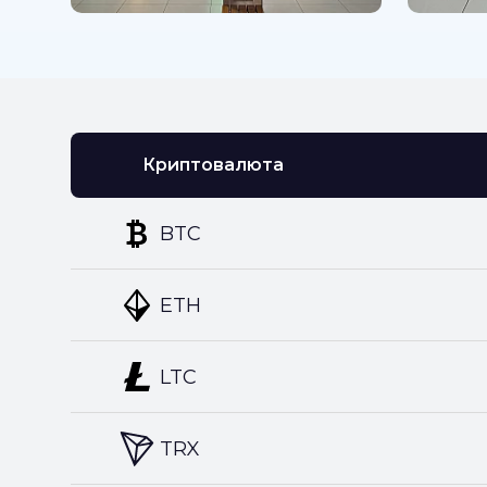
Криптовалюта
BTC
ETH
LTC
TRX