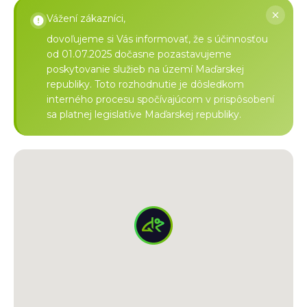
Vážení zákazníci,
dovoľujeme si Vás informovať, že s účinnosťou
od 01.07.2025 dočasne pozastavujeme
poskytovanie služieb na území Maďarskej
republiky. Toto rozhodnutie je dôsledkom
interného procesu spočívajúcom v prispôsobení
sa platnej legislatíve Maďarskej republiky.