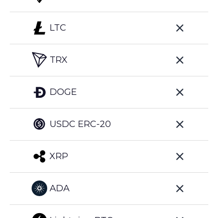
LTC
TRX
DOGE
USDC ERC-20
XRP
ADA