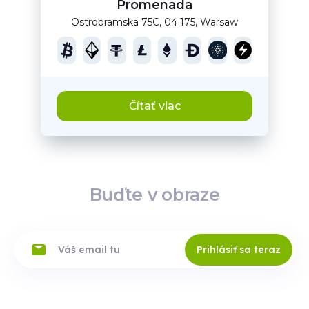
Promenada
Ostrobramska 75C, 04 175, Warsaw
Čítať viac
Buďte v obraze
Prihlásiť sa teraz