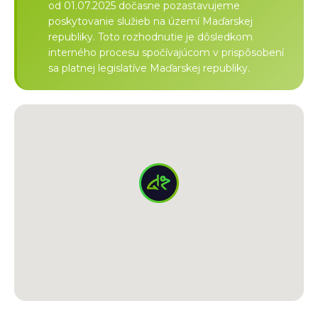
od 01.07.2025 dočasne pozastavujeme
poskytovanie služieb na území Maďarskej
republiky. Toto rozhodnutie je dôsledkom
interného procesu spočívajúcom v prispôsobení
sa platnej legislatíve Maďarskej republiky.