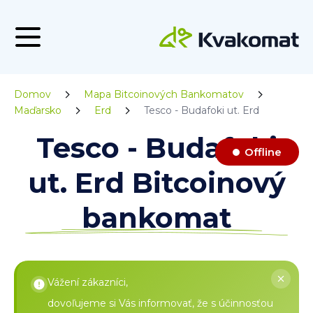
Domov
Mapa Bitcoinových Bankomatov
Maďarsko
Erd
Tesco - Budafoki ut. Erd
Tesco - Budafoki
Offline
ut. Erd Bitcoinový
bankomat
Vážení zákazníci,
dovoľujeme si Vás informovať, že s účinnosťou