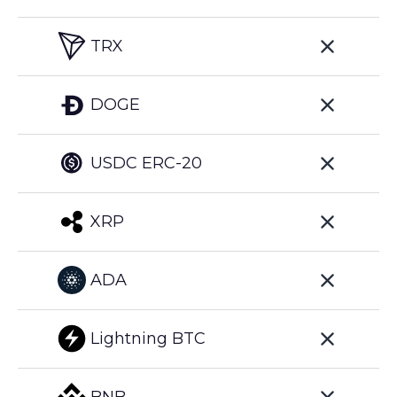
TRX
DOGE
USDC ERC-20
XRP
ADA
Lightning BTC