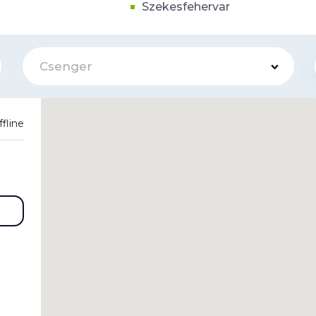
Szekesfehervar
Csenger
ffline