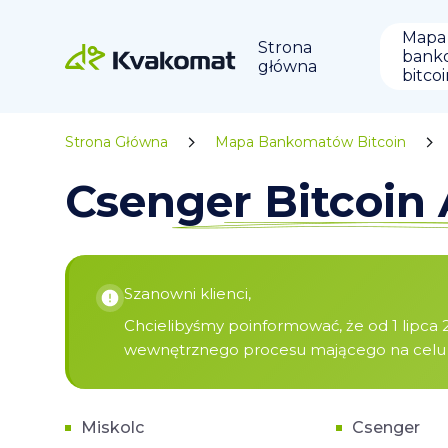
Mapa
Strona
bank
główna
bitco
Strona Główna
Mapa Bankomatów Bitcoin
Csenger Bitcoi
Szanowni klienci,
Chcielibyśmy poinformować, że od 1 lipca 2
wewnętrznego procesu mającego na celu za
Miskolc
Csenger