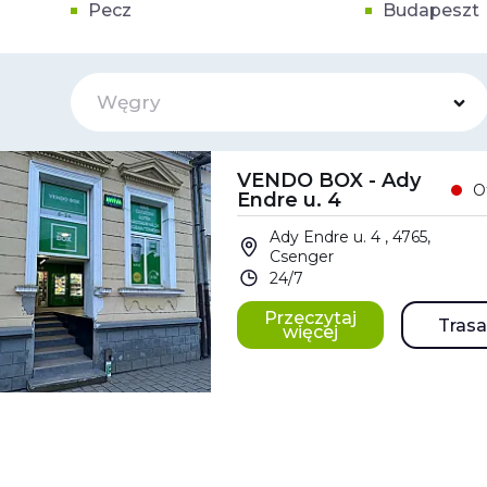
Pecz
Budapeszt
Węgry
VENDO BOX - Ady
O
Endre u. 4
Ady Endre u. 4 , 4765,
Csenger
24/7
Przeczytaj
Trasa
więcej