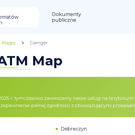
Dokumenty
omatów
publiczne
in
Węgry
Csenger
n ATM Map
025 r. tymczasowo zawieszamy nasze usługi na terytorium Re
pewnienie pełnej zgodności z obowiązującymi przepisami 
Debreczyn