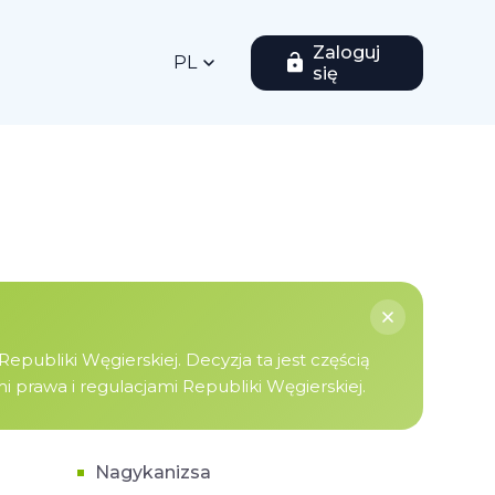
Zaloguj
PL
się
publiki Węgierskiej. Decyzja ta jest częścią
prawa i regulacjami Republiki Węgierskiej.
Nagykanizsa