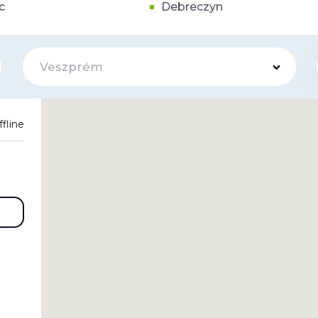
c
Debreczyn
Veszprém
ffline