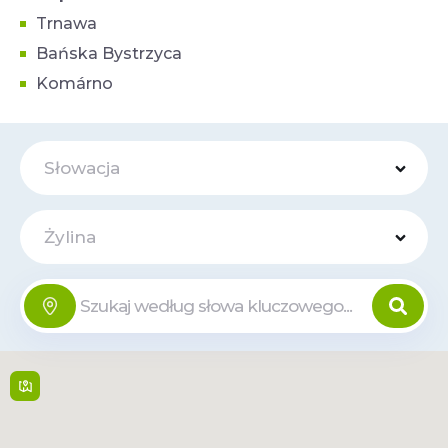
Trnawa
Bańska Bystrzyca
Komárno
Słowacja
Żylina
Aupark
Online
Veľká Okružná 59A , 010
01,
Zilina
09:00–21:00