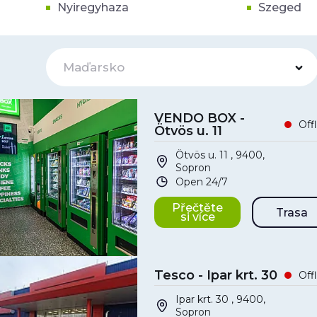
Nyiregyhaza
Szeged
Maďarsko
VENDO BOX -
Off
Ötvös u. 11
Ötvös u. 11 , 9400,
Sopron
Open 24/7
Přečtěte
Trasa
si více
Tesco - Ipar krt. 30
Off
Ipar krt. 30 , 9400,
Sopron