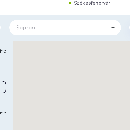
Székesfehérvár
Šopron
line
line