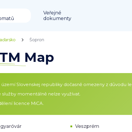
Veřejné
omatů
dokumenty
aďarsko
Šopron
 ATM Map
a území Slovenskej republiky dočasně omezeny z důvodu leg
še služby momentálně nelze využívat.
ělení licence MiCA.
yaróvár
Veszprém