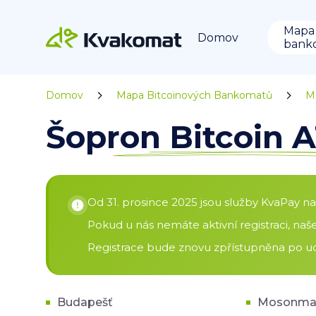
Mapa
Domov
bank
Domov
Mapa Bitcoinových Bankomatů
M
Šopron Bitcoin
Od 31. prosince 2025 jsou služby KvaPay n
Pokud u nás nemáte aktivní registraci, na
Registrace bude znovu zpřístupněna po ud
Budapešť
Mosonmag