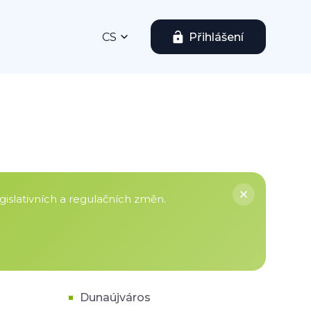
CS
Přihlášení
islativních a regulačních změn.
Dunaújváros