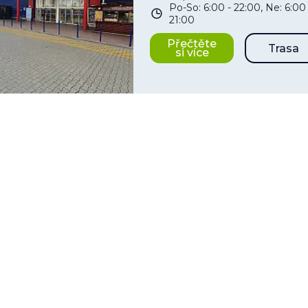
Po-So: 6:00 - 22:00, Ne: 6:00 
21:00
Přečtěte
Trasa
si více