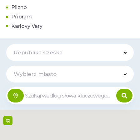
Pilzno
Příbram
Karlovy Vary
Republika Czeska
Wybierz miasto
Galerie
Online
Vaňkovka
Ve Vaňkovce 1 , 602 00
Brno-střed,
Brno
Pon-Sob: 9:00-21:00, Nie:
10:00-20:00