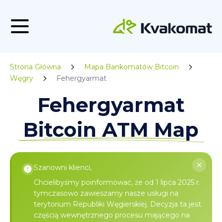
Strona Główna
Mapa Bankomatów Bitcoin
Węgry
Fehergyarmat
Fehergyarmat
Bitcoin ATM Map
Szanowni klienci,
Chcielibyśmy poinformować, że od 1 lipca 2025 r.
tymczasowo zawieszamy nasze usługi na
terytorium Republiki Węgierskiej. Decyzja ta jest
częścią wewnętrznego procesu mającego na