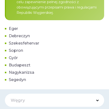
celu zapewnienie pełnej zgodności z
obowiązującymi przepisami prawa i regulacjami
Republiki Węgierskiej.
Eger
Debreczyn
Szekesfehervar
Sopron
Győr
Budapeszt
Nagykanizsa
Segedyn
Węgry