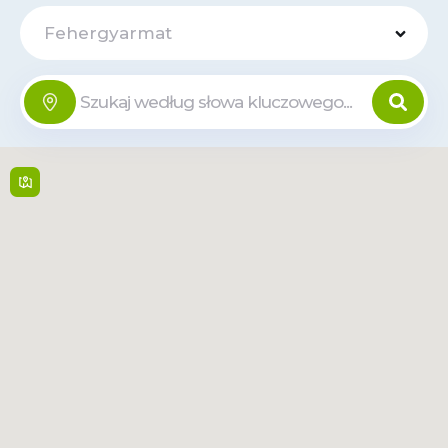
Fehergyarmat
VENDO BOX -
Offline
kossuth tér 5
Kossuth tér 5 , 4900,
Fehergyarmat
24/7
Przeczytaj
Trasa
więcej