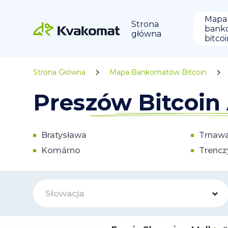
Mapa
Strona
bank
główna
bitco
Strona Główna
Mapa Bankomatów Bitcoin
Preszów Bitcoi
Bratysława
Trnaw
Komárno
Trencz
Słowacja