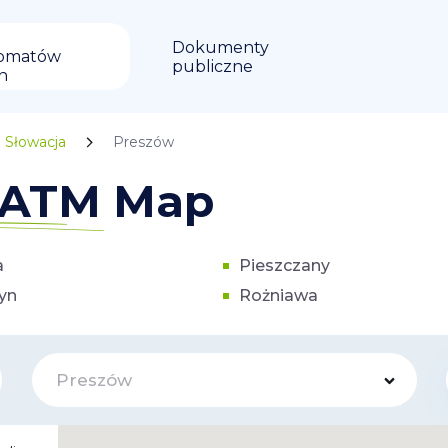
Dokumenty
omatów
publiczne
in
Słowacja
Preszów
n ATM Map
a
Pieszczany
yn
Rożniawa
Preszów