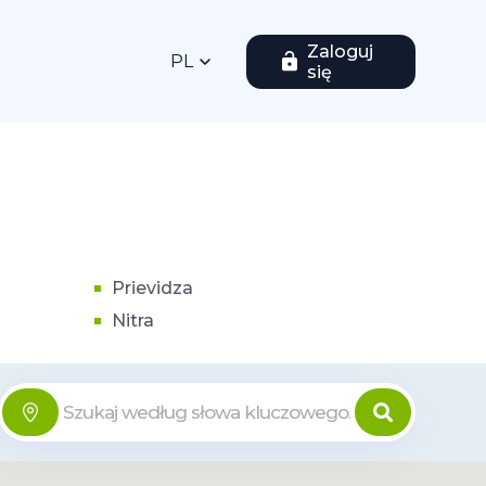
Zaloguj
PL
się
Prievidza
Nitra