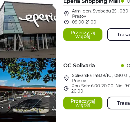
Eperia Shopping Mall
O
Arm. gen. Svobodu 25 , 080 
Presov
09:00-21:00
Przeczytaj
Trasa
więcej
OC Solivaria
O
Solivarská 14839/1C , 080 01,
Presov
Pon-Sob: 6:00-20:00, Nie: 9:
20:00
Przeczytaj
Trasa
więcej