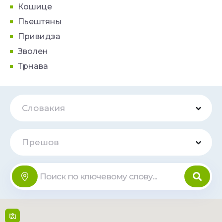
Кошице
Пьештяны
Привидза
Зволен
Трнава
Словакия
Прешов
OC Solivaria
Онлайн
Solivarská 14839/1C , 080