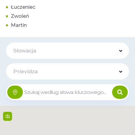
Łuczeniec
Zwoleń
Martin
Słowacja
Prievidza
OC Korzo
Online
Nábrežná 5A , 971 01,
Prievidza
8:00 - 20:00