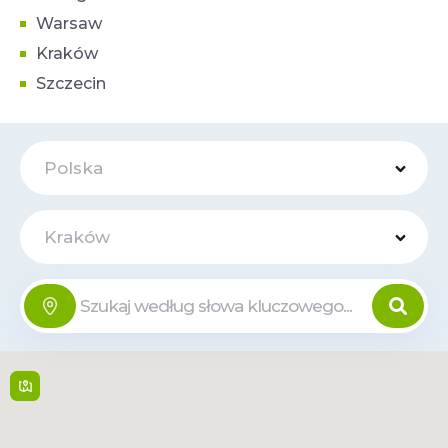
Warsaw
Kraków
Szczecin
Polska
Kraków
Park Handlowy
Online
Zakopianka
Zakopiańska 62 , 30-418,
Krakow
9:00 - 21:00, Nie:
Zamknięte