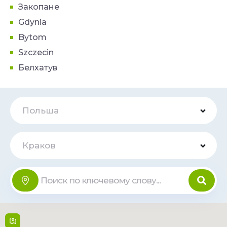
Закопане
Gdynia
Bytom
Szczecin
Белхатув
Польша
Краков
Pasaż
Онлайн
Kapelanka