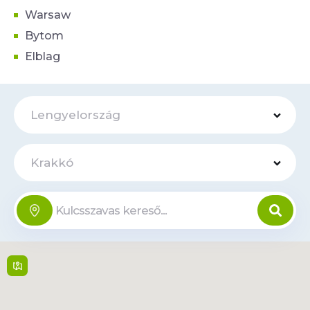
Warsaw
Bytom
Elblag
Lengyelország
Krakkó
Pasaż
Online
Kapelanka
Kapelanka 54 , 30-347,
Krakow
Hétfő-Szombat: 9:00 -
21:00, Vasárnap: 10:00-