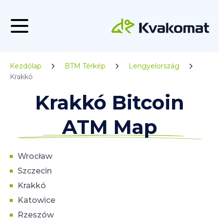
Kezdőlap
BTM Térkép
Lengyelország
Krakkó
Krakkó Bitcoin
ATM Map
Wrocław
Szczecin
Krakkó
Katowice
Rzeszów