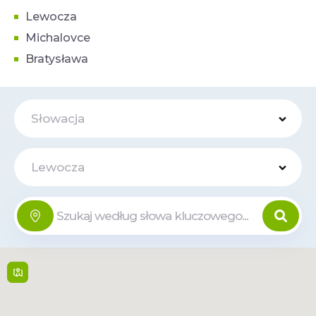
Lewocza
Michalovce
Bratysława
Słowacja
Lewocza
OC Dituria
Online
Sv. Michala 1/5 , 934 01,
Levice
9:00 - 20:00