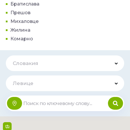
Братислава
Прешов
Михаловце
Жилина
Комарно
Словакия
Левице
OC Dituria
Онлайн
Sv. Michala 1/5 , 934 01,