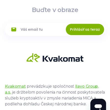
Buďte v obraze
Prihlásiť sa teraz
Kvakomat
prevádzkuje spoločnosť
Ilavo Group,
a.s.
je držiteľom povolenia na činnosť poskytovateľa
služieb kryptoaktív v zmysle nariadenia MiCA a
podlieha dohľadu Českej národnej banke.