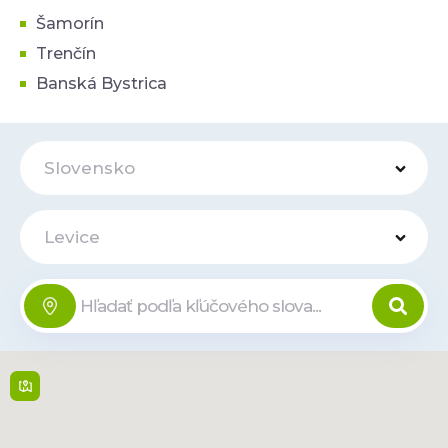
Šamorín
Trenčín
Banská Bystrica
Slovensko
Levice
OC Dituria
Online
Sv. Michala 1/5 , 934
01,
Levice
9:00 - 20:00