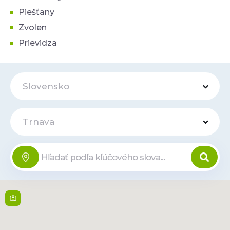
Piešťany
Zvolen
Prievidza
Slovensko
Trnava
OC MAX
Online
Ferka Urbánka 11 , 917
01,
Trnava
9:00 - 21:00