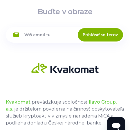
Buďte v obraze
Prihlásiť sa teraz
Kvakomat
prevádzkuje spoločnosť
Ilavo Group,
a.s.
je držiteľom povolenia na činnosť poskytovateľa
služieb kryptoaktív v zmysle nariadenia MiCA a
podlieha dohľadu Českej národnej banke.