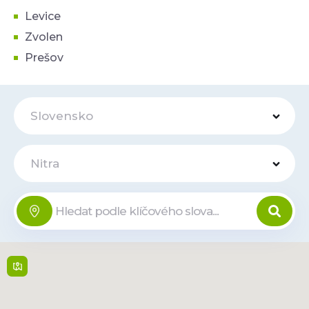
Levice
Zvolen
Prešov
Slovensko
Nitra
OC Galéria
Offline
Bratislavská 2109 , 949
01,
Nitra
06:00-22:00