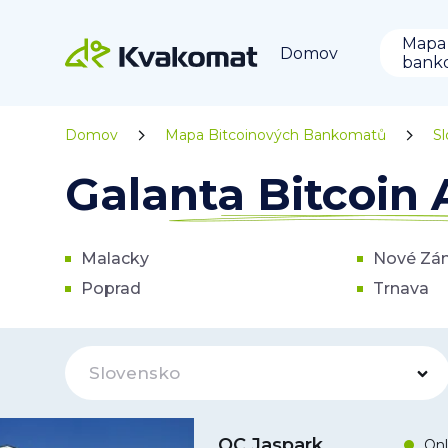
Mapa
Domov
bank
Domov
Mapa Bitcoinových Bankomatů
S
Galanta Bitcoin
Malacky
Nové Zá
Poprad
Trnava
Slovensko
OC Jaspark
Onl