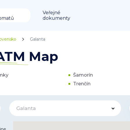
Veřejné
omatů
dokumenty
lovensko
Galanta
 ATM Map
mky
Šamorín
Trenčín
Galanta
ine