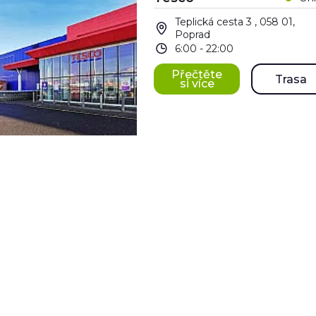
Teplická cesta 3 , 058 01,
Poprad
6:00 - 22:00
Přečtěte
Trasa
si více