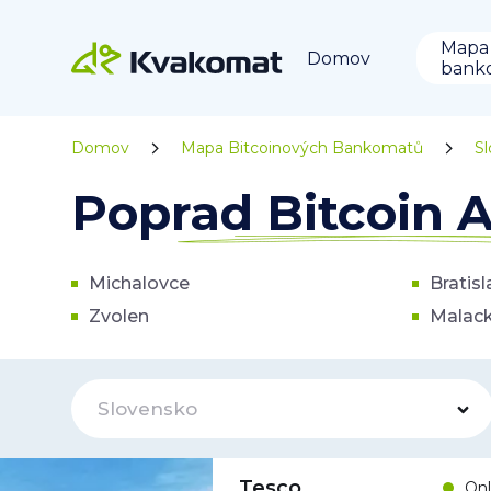
Mapa
Domov
bank
Domov
Mapa Bitcoinových Bankomatů
S
Poprad Bitcoin
Michalovce
Bratisl
Zvolen
Malac
Slovensko
Tesco
Onl