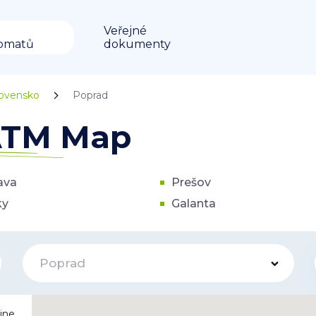
Veřejné
omatů
dokumenty
lovensko
Poprad
 ATM Map
ava
Prešov
ky
Galanta
Poprad
ine