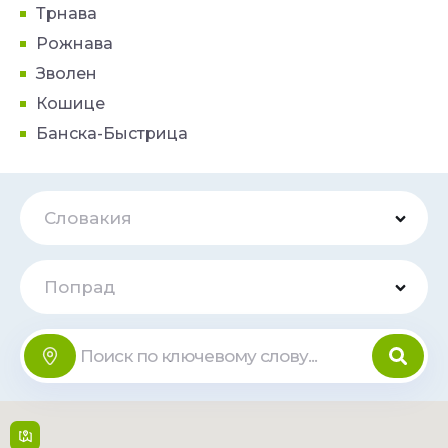
Трнава
Рожнава
Зволен
Кошице
Банска-Быстрица
Словакия
Попрад
Tesco
Онлайн
Teplická cesta 3 , 058 01,