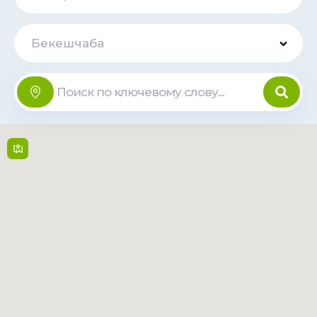
Бекешчаба
VENDO BOX -
Offline
Petofi u.2
Petőfi u. 2 , 5600,
Bekescsaba
Open 24/7
Читать
Маршрут
больше