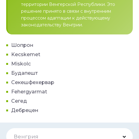
территории Венгерской Республики. Это
решение принято в связи с внутренним
процессом адаптации к действующему
законодательству Венгрии.
Шопрон
Kecskemet
Miskolc
Будапешт
Секешфехервар
Fehergyarmat
Сегед
Дебрецен
Венгрия