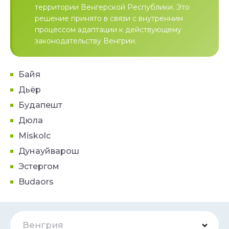
территории Венгерской Республики. Это
решение принято в связи с внутренним
процессом адаптации к действующему
законодательству Венгрии.
Байя
Дьёр
Будапешт
Дюла
Miskolc
Дунауйварош
Эстергом
Budaors
Венгрия