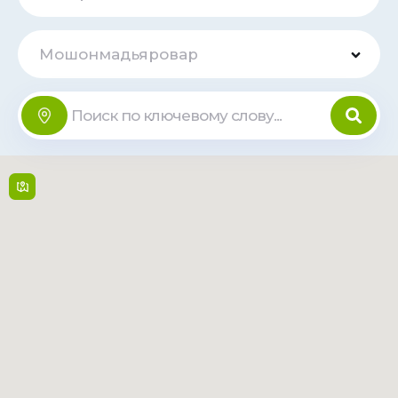
Мошонмадьяровар
VENDO BOX -
Kolbai Karony u.
Offline
10
Kolbai Károly u. 10 , 9200,
Mosonmagyarovar
Open 24/7
Читать
Маршрут
больше