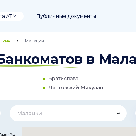
та ATM
Публичные документы
акия
Малацки
Банкоматов в Мал
Братислава
Липтовский Микулаш
Малацки
Онлайн