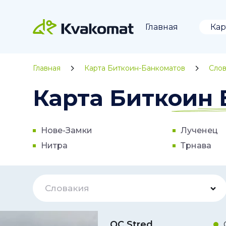
Главная
Кар
Главная
Карта Биткоин-Банкоматов
Слов
Карта Биткоин 
Нове-Замки
Лученец
Нитра
Трнава
Словакия
OC Stred