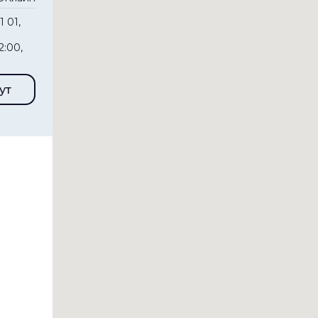
1 01,
2:00,
ут