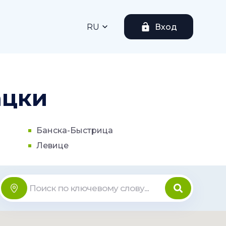
RU
Вход
ацки
Банска-Быстрица
Левице