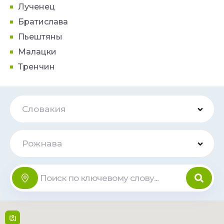
Лученец
Братислава
Пьештяны
Малацки
Тренчин
Словакия
Рожнава
OC Kocka
Онлайн
Šafárikova 1970/18 , 048 01,