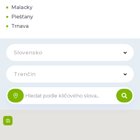
Malacky
Piešťany
Trnava
Slovensko
Trenčín
OD Prior
Online
Vajanského 4 , 911 01,
Trencin
Po-Pá: (08:00-18:00), So:
(8:00-13:00), Ne: Zavřeno