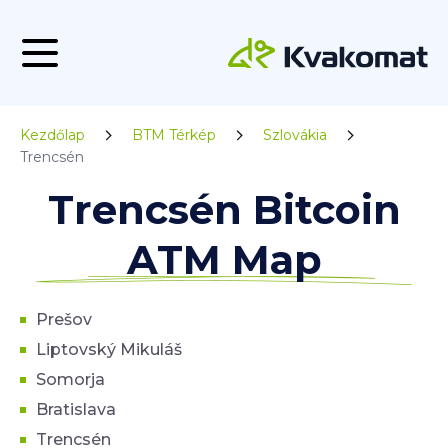
Kezdőlap
BTM Térkép
Szlovákia
Trencsén
Trencsén Bitcoin
ATM Map
Prešov
Liptovský Mikuláš
Somorja
Bratislava
Trencsén