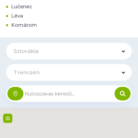
Lučenec
Léva
Komárom
Szlovákia
Trencsén
OC Južanka
Online
Generála Svobodu 1 , 911
08,
Trencin
9:00 - 21:00
Tudjon