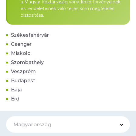
a Magyar Köztársaság vonatkozó törvényeinek
és rendeleteinek való teljes körű megfelelés
biztosítása.
Székesfehérvár
Csenger
Miskolc
Szombathely
Veszprém
Budapest
Baja
Erd
Magyarország