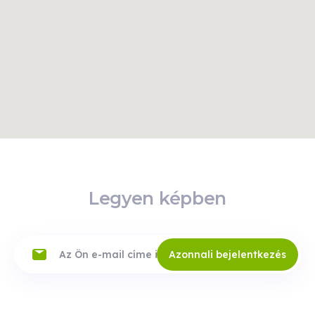
Legyen képben
Azonnali bejelentkezés