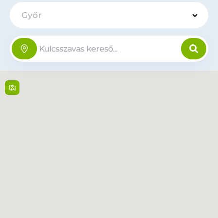
Győr
VENDO BOX -
Jedlik Ányos
Offline
u. 3
Jedlik Ányos u. 3 , 9022,
Gyor
24/7
Tudjon
meg
Tvonal
többet