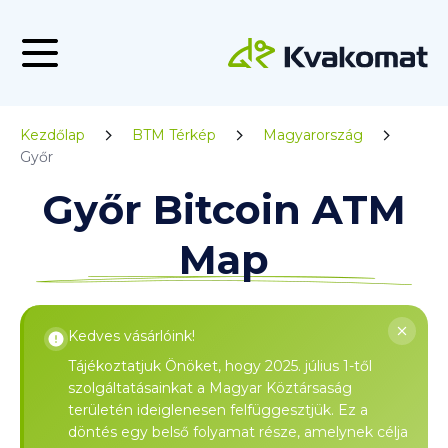
Kezdőlap
BTM Térkép
Magyarország
Győr
Győr Bitcoin ATM
Map
Kedves vásárlóink!
Tájékoztatjuk Önöket, hogy 2025. július 1-től
szolgáltatásainkat a Magyar Köztársaság
területén ideiglenesen felfüggesztjük. Ez a
döntés egy belső folyamat része, amelynek célja