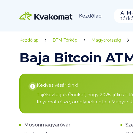
ATM-
Kezdőlap
térk
Kezdőlap
BTM Térkép
Magyarország
Baja Bitcoin AT
Kedves vásárlóink!
Tájékoztatjuk Önöket, hogy 2025. július 1-t
folyamat része, amelynek célja a Magyar K
Mosonmagyaróvár
Sz