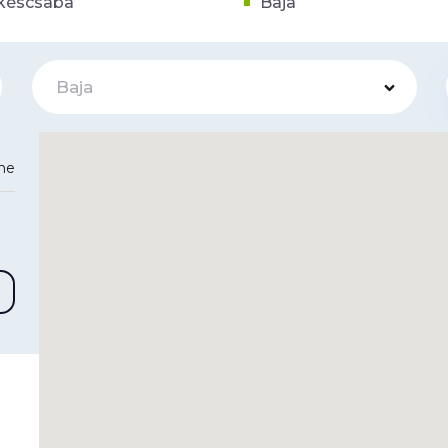
késcsaba
Baja
Baja
ine