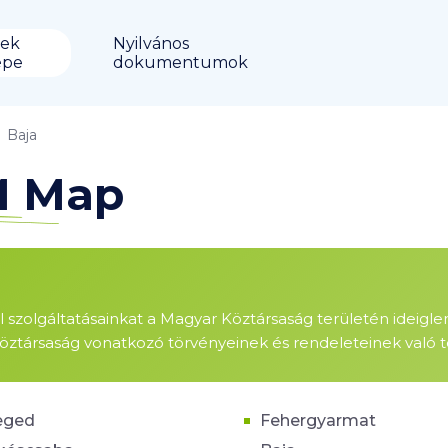
ek
Nyilvános
épe
dokumentumok
Baja
M Map
ől szolgáltatásainkat a Magyar Köztársaság területén ideigl
öztársaság vonatkozó törvényeinek és rendeleteinek való te
eged
Fehergyarmat