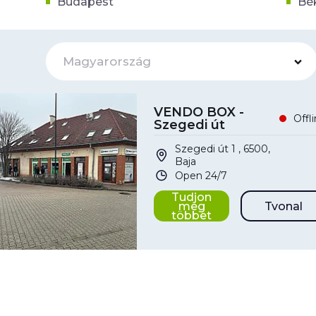
Budapest
Bé
Magyarország
VENDO BOX -
Offl
Szegedi út
Szegedi út 1 , 6500,
Baja
Open 24/7
Tudjon
meg
Tvonal
többet