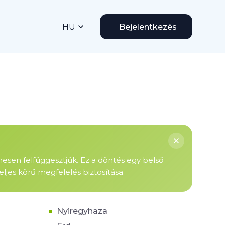
HU
Bejelentkezés
enesen felfüggesztjük. Ez a döntés egy belső
ljes körű megfelelés biztosítása.
Nyiregyhaza