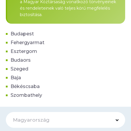
a Magyar Köztársaság vonatkozó törvényeinek
és rendeleteinek való teljes körű megfelelés
biztosítása.
Budapest
Fehergyarmat
Esztergom
Budaors
Szeged
Baja
Békéscsaba
Szombathely
Magyarország