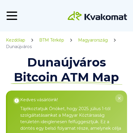
Kezdőlap
BTM Térkép
Magyarország
Dunaújváros
Dunaújváros
Bitcoin ATM Map
Kedves vásárlóink!
Tájékoztatjuk Önöket, hogy 2025. július 1-től
szolgáltatásainkat a Magyar Köztársaság
területén ideiglenesen felfüggesztjük. Ez a
döntés egy belső folyamat része, amelynek célja