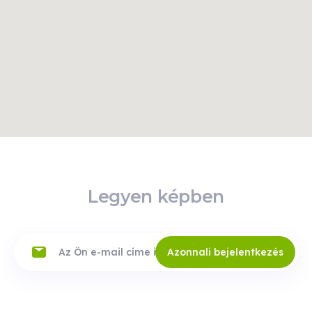
Legyen képben
Azonnali bejelentkezés