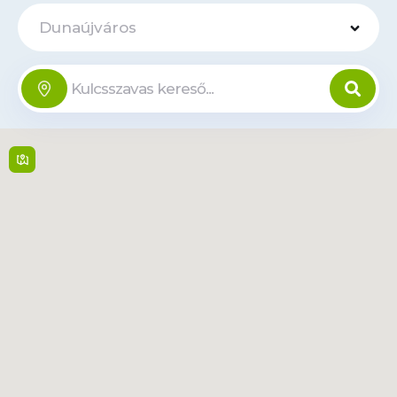
Dunaújváros
VENDO BOX -
Domanovszky
Offline
tér 1
Domanovszky Endre tér
1 , 2400,
Dunaujvaros
Open 24/7
Tudjon
meg
Tvonal
többet