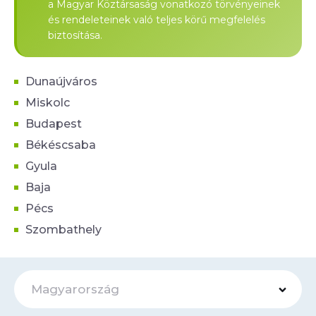
a Magyar Köztársaság vonatkozó törvényeinek
és rendeleteinek való teljes körű megfelelés
biztosítása.
Dunaújváros
Miskolc
Budapest
Békéscsaba
Gyula
Baja
Pécs
Szombathely
Magyarország