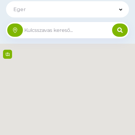
Eger
Tesco -
Rakóczi út
Offline
100
Rakóczi út 100 , 3300,
Eger
6:00 - 22:00, Vasárnap:
6:00 - 21:00
Tudjon
meg
Tvonal
többet
VENDO BOX -
Szent János u.
Offline
7
Szent János u. 7 , 3300,