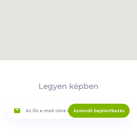
Eger
Open 24/7
Tudjon
meg
Tvonal
többet
Legyen képben
Azonnali bejelentkezés