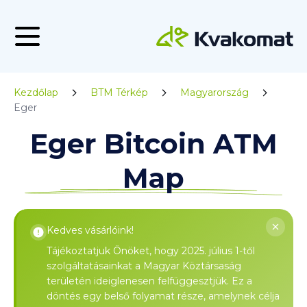
Kezdőlap
BTM Térkép
Magyarország
Eger
Eger Bitcoin ATM
Map
Kedves vásárlóink!
Tájékoztatjuk Önöket, hogy 2025. július 1-től
szolgáltatásainkat a Magyar Köztársaság
területén ideiglenesen felfüggesztjük. Ez a
döntés egy belső folyamat része, amelynek célja