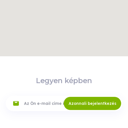
Legyen képben
Azonnali bejelentkezés