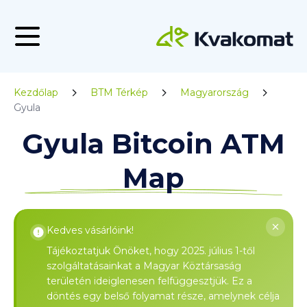
Kezdőlap
BTM Térkép
Magyarország
Gyula
Gyula Bitcoin ATM
Map
Kedves vásárlóink!
Tájékoztatjuk Önöket, hogy 2025. július 1-től
szolgáltatásainkat a Magyar Köztársaság
területén ideiglenesen felfüggesztjük. Ez a
döntés egy belső folyamat része, amelynek célja