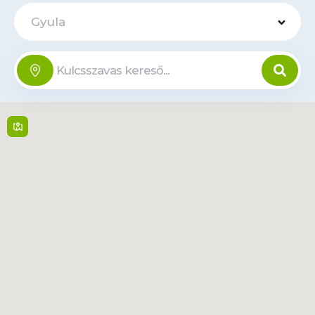
Gyula
VENDO BOX -
Varoshaz u.17-
Offline
19
Városház u. 17-19 , 5700,
Gyula
Open 24/7
Tudjon
meg
Tvonal
többet