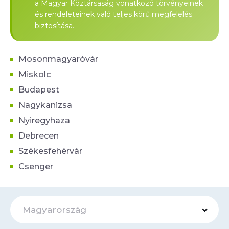
a Magyar Köztársaság vonatkozó törvényeinek
és rendeleteinek való teljes körű megfelelés
biztosítása.
Mosonmagyaróvár
Miskolc
Budapest
Nagykanizsa
Nyiregyhaza
Debrecen
Székesfehérvár
Csenger
Magyarország