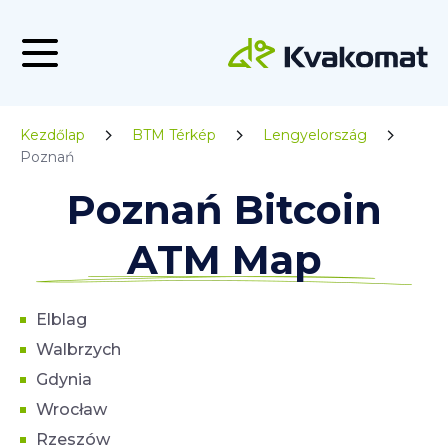
Kezdőlap
BTM Térkép
Lengyelország
Poznań
Poznań Bitcoin
ATM Map
Elblag
Walbrzych
Gdynia
Wrocław
Rzeszów