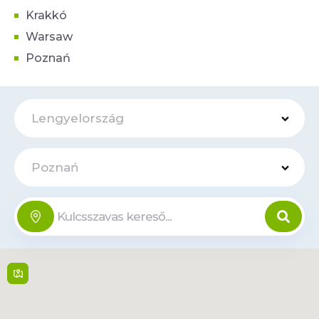
Krakkó
Warsaw
Poznań
Lengyelország
Poznań
Pasaż
Online
Opieńskiego
Opieńskiego 1 , 60-685,
Poznan
Hétfő-Szombat: 6:00-
22:00, Vasárnap: Zárva