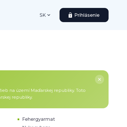
SK
Prihlásenie
žieb na území Maďarskej republiky. Toto
skej republiky.
Fehergyarmat