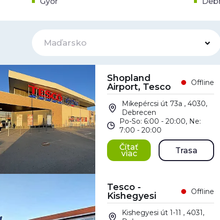
Győr
Debr
Maďarsko
Shopland
Offline
Airport, Tesco
Mikepércsi út 73a , 4030,
Debrecen
Po-So: 6:00 - 20:00, Ne:
7:00 - 20:00
Čítať
Trasa
viac
Tesco -
Offline
Kishegyesi
Kishegyesi út 1-11 , 4031,