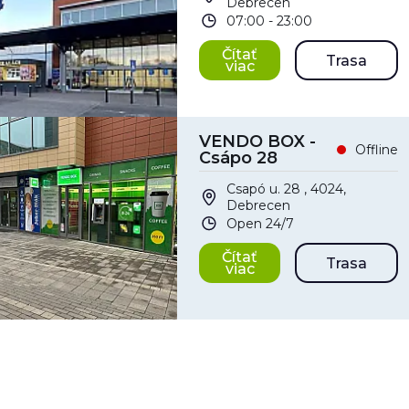
Debrecen
07:00 - 23:00
Čítať
Trasa
viac
VENDO BOX -
Offline
Csápo 28
Csapó u. 28 , 4024,
Debrecen
Open 24/7
Čítať
Trasa
viac