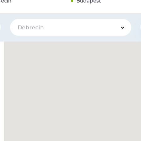
ecín
Budapešť
Debrecín