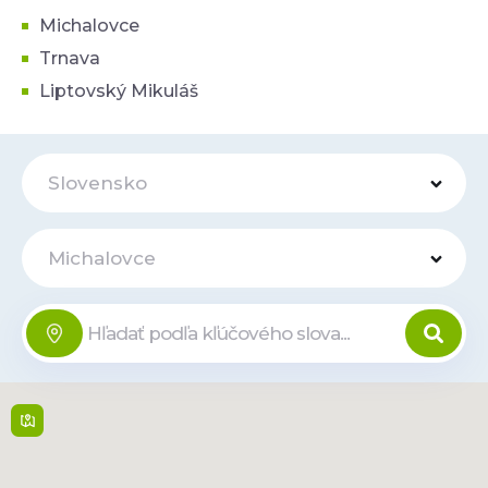
Michalovce
Trnava
Liptovský Mikuláš
Slovensko
Michalovce
Michalovce
Offline
Tržnica
Obchodná 4 , 071 01,
Michalovce
Po-So: 6:00-20:00,
Ne: Zatvorené