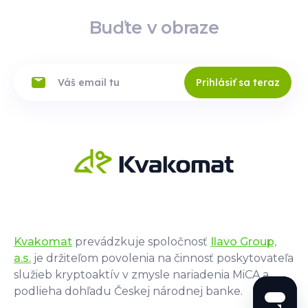
Buďte v obraze
Prihlásiť sa teraz
Kvakomat
prevádzkuje spoločnosť
Ilavo Group,
a.s.
je držiteľom povolenia na činnosť poskytovateľa
služieb kryptoaktív v zmysle nariadenia MiCA a
podlieha dohľadu Českej národnej banke.