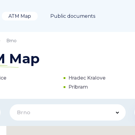
ATM Map
Public documents
Brno
TM Map
ice
Hradec Kralove
Pribram
Brno