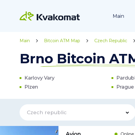
Main
Main
Bitcoin ATM Map
Czech Republic
Brno Bitcoin A
Karlovy Vary
Pardub
Plzen
Prague
Czech republic
Avion
Online