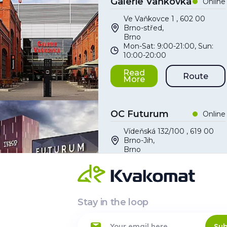
Galerie Vaňkovka
Online
Ve Vaňkovce 1 , 602 00
Brno-střed,
Brno
Mon-Sat: 9:00-21:00, Sun:
10:00-20:00
Read
Route
More
OC Futurum
Online
Vídeňská 132/100 , 619 00
Brno-Jih,
Brno
7:00-22:00
Read
Route
More
Stay in the loop
Sub