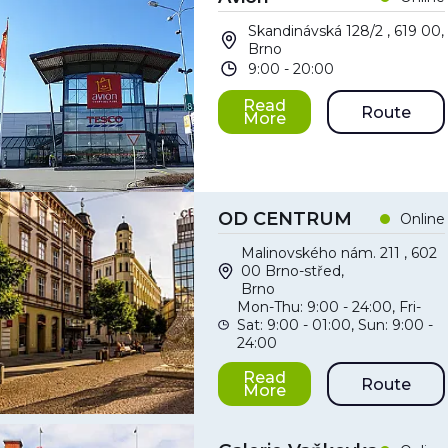
Skandinávská 128/2 , 619 00,
Brno
9:00 - 20:00
Read
Route
More
OD CENTRUM
Online
Malinovského nám. 211 , 602
00 Brno-střed,
Brno
Mon-Thu: 9:00 - 24:00, Fri-
Sat: 9:00 - 01:00, Sun: 9:00 -
24:00
Read
Route
More