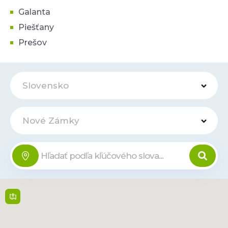
Galanta
Piešťany
Prešov
Slovensko
Nové Zámky
OC Aquario
Online
Nitrianska cesta
9629/111A , 940 01,
Nove Zamky
9:00 - 21:00