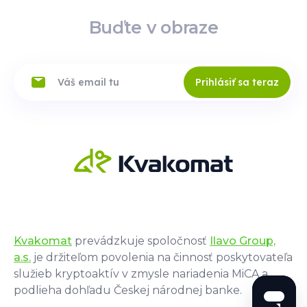
Buďte v obraze
Prihlásiť sa teraz
Kvakomat
prevádzkuje spoločnosť
Ilavo Group,
a.s.
je držiteľom povolenia na činnosť poskytovateľa
služieb kryptoaktív v zmysle nariadenia MiCA a
podlieha dohľadu Českej národnej banke.